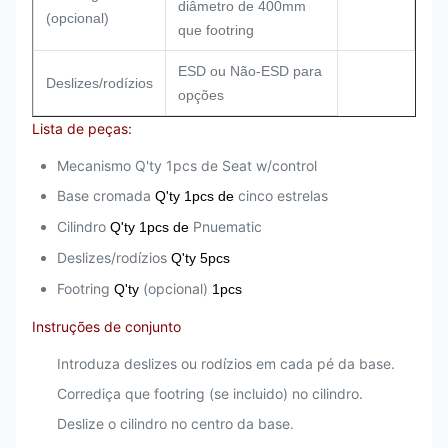
diâmetro de 400mm
(opcional)
que footring
ESD ou Não-ESD para
Deslizes/rodízios
opções
Lista de peças:
Mecanismo Q'ty 1pcs de Seat w/control
Base cromada
cinco estrelas
Q'ty 1pcs de
Cilindro
Pnuematic
Q'ty 1pcs de
Deslizes/rodízios
Q'ty 5pcs
Footring
(opcional)
Q'ty
1pcs
Instruções de conjunto
Introduza deslizes ou rodízios em cada pé da base.
Corrediça que footring (se incluido) no cilindro.
Deslize o cilindro no centro da base.