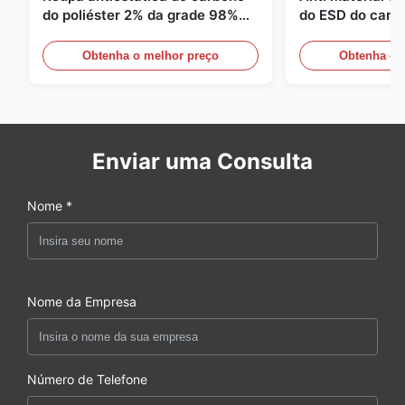
do poliéster 2% da grade 98%
do ESD do carbo
da sarja 5mm de 1/2
110GSM
Obtenha o melhor preço
Obtenha o 
Enviar uma Consulta
Nome *
Nome da Empresa
Número de Telefone