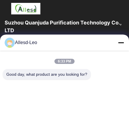
Suzhou Quanjuda Purification Technology Co.,
LTD
a experiência 16years, como um fabricante e um exportador
Allesd-Leo
principais de ESD & produtos da sala de limpeza, nós
oferecemos uma linha completa de ESD...
Links Rápidos
6:33 PM
Casa
Produtos
Good day, what product are you looking for?
Sobre Nós
Excursão Da Fábrica
Controle Da Qualidade
Contacte-Nos
Peça Umas Citações
Contate-Nos
0086-512-65883749
0086-512-66190772