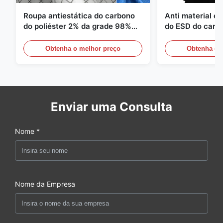
Roupa antiestática do carbono
Anti material es
do poliéster 2% da grade 98%
do ESD do carbo
da sarja 5mm de 1/2
110GSM
Obtenha o melhor preço
Obtenha o 
Enviar uma Consulta
Nome *
Nome da Empresa