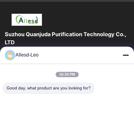
Suzhou Quanjuda Purification Technology Co.,
LTD
a experiência 16years, como um fabricante e um exportador
Allesd-Leo
principais de ESD & produtos da sala de limpeza, nós
oferecemos uma linha completa de ESD...
Links Rápidos
10:30 PM
Casa
Produtos
Good day, what product are you looking for?
Sobre Nós
Excursão Da Fábrica
Controle Da Qualidade
Contacte-Nos
Peça Umas Citações
Contate-Nos
0086-512-65883749