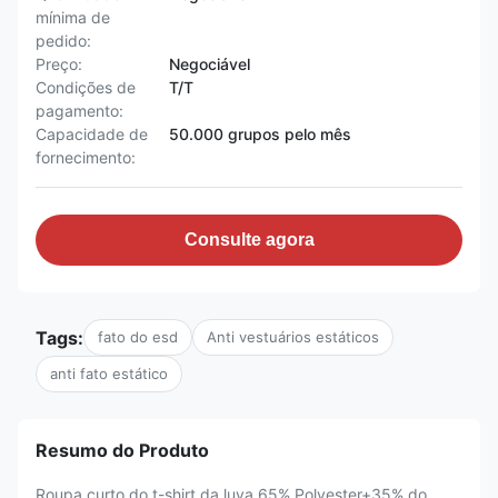
mínima de
pedido:
Preço:
Negociável
Condições de
T/T
pagamento:
Capacidade de
50.000 grupos pelo mês
fornecimento:
Consulte agora
Tags:
fato do esd
Anti vestuários estáticos
anti fato estático
Resumo do Produto
Roupa curto do t-shirt da luva 65% Polyester+35% do