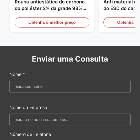
Roupa antiestática do carbono
Anti material es
do poliéster 2% da grade 98%
do ESD do carbo
da sarja 5mm de 1/2
110GSM
Obtenha o melhor preço
Obtenha o 
Enviar uma Consulta
Nome *
Nome da Empresa
Número de Telefone