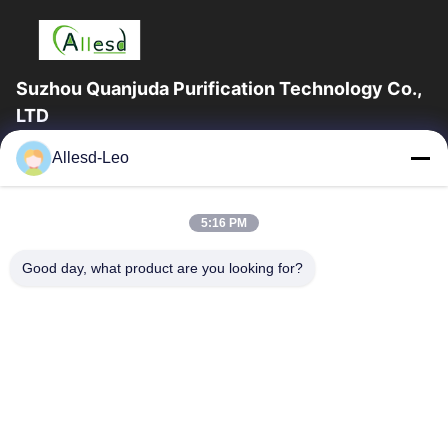
Suzhou Quanjuda Purification Technology Co.,
LTD
a experiência 16years, como um fabricante e um exportador
Allesd-Leo
principais de ESD & produtos da sala de limpeza, nós
oferecemos uma linha completa de ESD...
Links Rápidos
5:16 PM
Casa
Produtos
Good day, what product are you looking for?
Sobre Nós
Excursão Da Fábrica
Controle Da Qualidade
Contacte-Nos
Peça Umas Citações
Contate-Nos
0086-512-65883749
0086-512-66190772