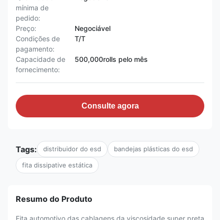
mínima de
pedido:
Preço:
Negociável
Condições de
T/T
pagamento:
Capacidade de
500,000rolls pelo mês
fornecimento:
Consulte agora
Tags:
distribuidor do esd
bandejas plásticas do esd
fita dissipative estática
Resumo do Produto
Fita automotivo das cablagens da viscosidade super preta