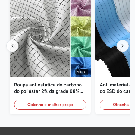
VIDEO
Roupa antiestática do carbono
Anti material es
do poliéster 2% da grade 98%
do ESD do carbo
da sarja 5mm de 1/2
110GSM
Obtenha o melhor preço
Obtenha o 