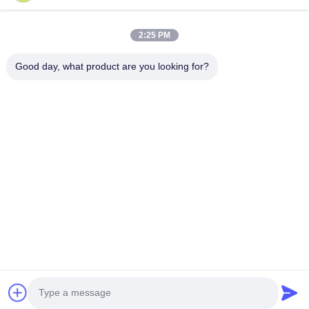
principais de ESD & produtos da sala de limpeza, nós
oferecemos uma linha completa de ESD...
Links Rápidos
2:25 PM
Casa
Produtos
Good day, what product are you looking for?
Sobre Nós
Excursão Da Fábrica
Controle Da Qualidade
Contacte-Nos
Peça Umas Citações
Contate-Nos
0086-512-65883749
0086-512-66190772
Sales01@allesd.com
Direitos autorais © 2018-2026 Suzhou Quanjuda Purification Technology
Co., LTD. Todos os direitos reservados.