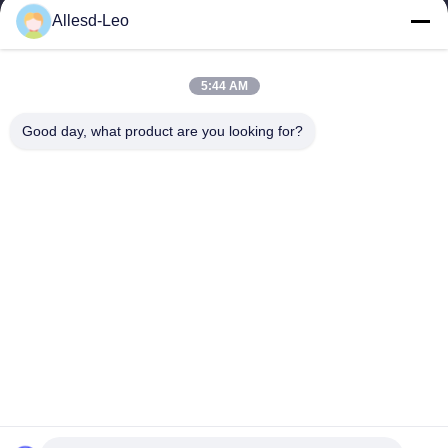
a experiência 16years, como um fabricante e um exportador
Allesd-Leo
principais de ESD & produtos da sala de limpeza, nós
oferecemos uma linha completa de ESD...
Links Rápidos
5:44 AM
Casa
Produtos
Good day, what product are you looking for?
Sobre Nós
Excursão Da Fábrica
Controle Da Qualidade
Contacte-Nos
Peça Umas Citações
Contate-Nos
0086-512-65883749
0086-512-66190772
Sales01@allesd.com
Direitos autorais © 2018-2026 Suzhou Quanjuda Purification Technology
Co., LTD. Todos os direitos reservados.