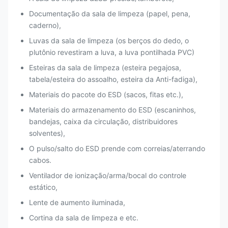
Força adesiva inicial
≥ 12
Documentação da sala de limpeza (papel, pena,
(G/IN2)
caderno),
Força do
Luvas da sala de limpeza (os berços do dedo, o
destacamento 180°
250g & 350g & 450g/25mm
plutônio revestiram a luva, a luva pontilhada PVC)
(SS.G/25MM)
Esteiras da sala de limpeza (esteira pegajosa,
tabela/esteira do assoalho, esteira da Anti-fadiga),
Adhesivity persistente
≥ 600min
(MINUTO)
Materiais do pacote do ESD (sacos, fitas etc.),
Materiais do armazenamento do ESD (escaninhos,
Estabilidade de
60°C--80°C
bandejas, caixa da circulação, distribuidores
temperatura
solventes),
Desempenho
O pulso/salto do ESD prende com correias/aterrando
240 H
antienvelhecimento
cabos.
Ventilador de ionização/arma/bocal do controle
estático,
Lente de aumento iluminada,
Cortina da sala de limpeza e etc.