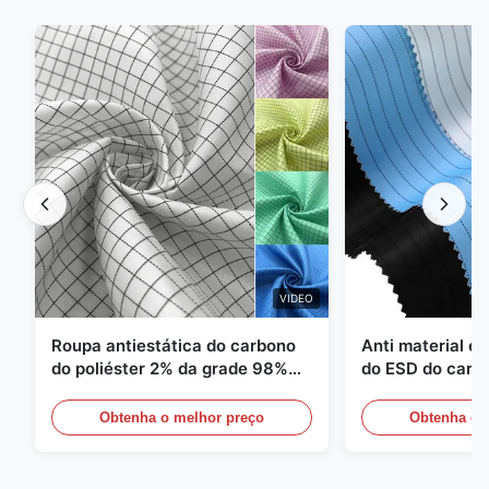
VIDEO
Roupa antiestática do carbono
Anti material es
do poliéster 2% da grade 98%
do ESD do carbo
da sarja 5mm de 1/2
110GSM
Obtenha o melhor preço
Obtenha o 