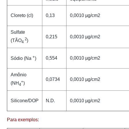
Cloreto (cl)
0,13
0,0010 µg/cm2
Sulfate
0,215
0,0010 µg/cm2
2
(TÃO
)
4
+
0,554
0,0010 µg/cm2
Sódio (Na
)
Amônio
0,0734
0,0010 µg/cm2
+
(NH
)
4
Silicone/DOP
N.D.
0,0010 µg/cm2
Para exemplos: