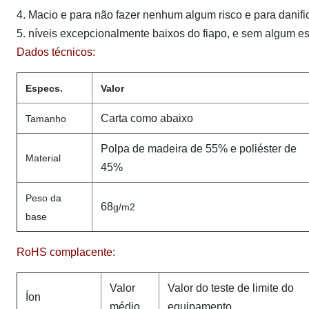
4. Macio e para não fazer nenhum algum risco e para danific
5. níveis excepcionalmente baixos do fiapo, e sem algum 
Dados técnicos:
Especs.
Valor
Carta como abaixo
Tamanho
Polpa de madeira de 55% e poliéster de
Material
45%
Peso da
68
g/m2
base
RoHS complacente:
Valor
Valor do teste de limite do
Íon
médio
equipamento