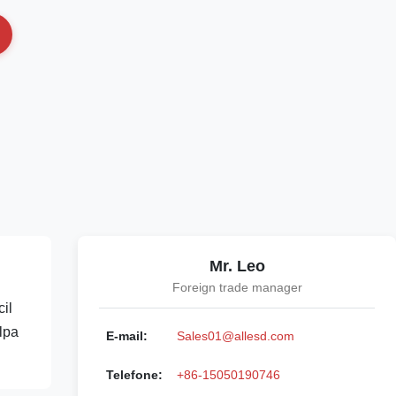
Mr. Leo
Foreign trade manager
il
lpa
E-mail:
Sales01@allesd.com
Telefone:
+86-15050190746