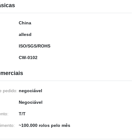
ásicas
China
allesd
ISO/SGS/ROHS
CW-0102
merciais
 pedido:
negociável
Negociável
nto:
T/T
imento:
~100.000 rolos pelo mês