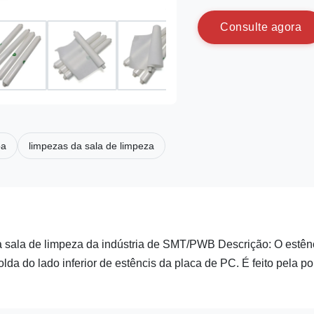
C
o
n
s
u
l
t
e
a
g
o
r
a
pa
limpezas da sala de limpeza
a sala de limpeza da indústria de SMT/PWB Descrição: O estênc
lda do lado inferior de estêncis da placa de PC. É feito pela po