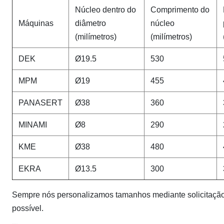
Núcleo dentro do
Comprimento do
Máquinas
diâmetro
núcleo
(milímetros)
(milímetros)
DEK
Ø19.5
530
MPM
Ø19
455
PANASERT
Ø38
360
MINAMI
Ø8
290
KME
Ø38
480
EKRA
Ø13.5
300
Sempre nós personalizamos tamanhos mediante solicitação
possível.