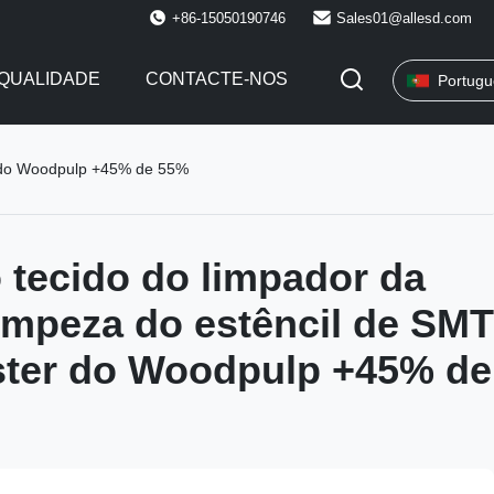
+86-15050190746
Sales01@allesd.com
QUALIDADE
CONTACTE-NOS
Portugu
er do Woodpulp +45% de 55%
 tecido do limpador da
limpeza do estêncil de SMT
ster do Woodpulp +45% de