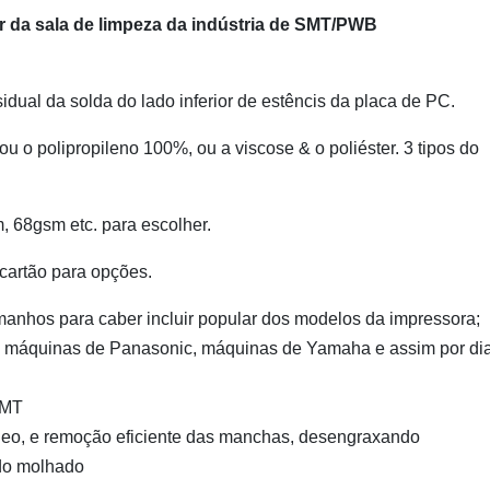
r da sala de limpeza da indústria de SMT/PWB
idual da solda do lado inferior de estêncis da placa de PC.
u o polipropileno 100%, ou a viscose & o poliéster. 3 tipos do
 68gsm etc. para escolher.
 cartão para opções.
manhos para caber incluir popular dos modelos da impressora;
áquinas de Panasonic, máquinas de Yamaha e assim por dia
SMT
 óleo, e remoção eficiente das manchas, desengraxando
ndo molhado