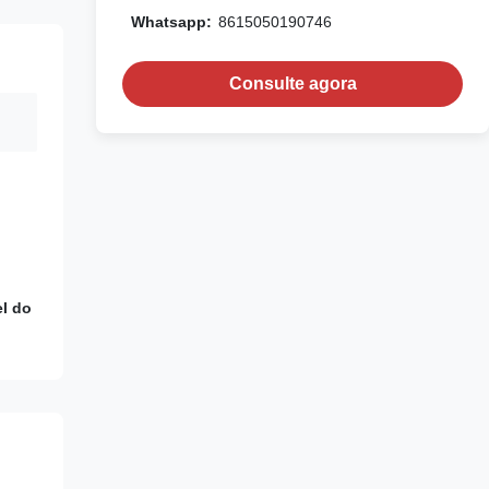
Whatsapp:
8615050190746
Consulte agora
el do