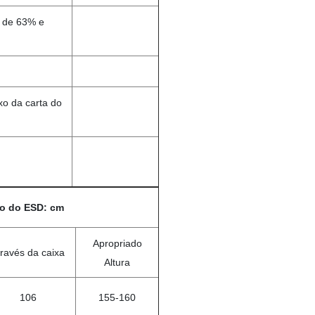
% de 63% e
o da carta do
to do ESD: cm
Apropriado
través da caixa
Altura
106
155-160