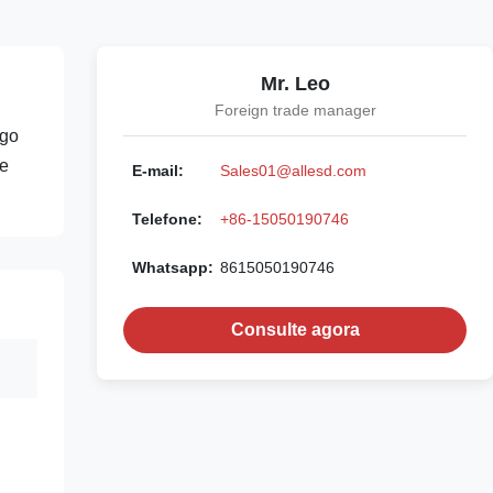
Mr. Leo
Foreign trade manager
ngo
de
E-mail:
Sales01@allesd.com
Telefone:
+86-15050190746
Whatsapp:
8615050190746
Consulte agora