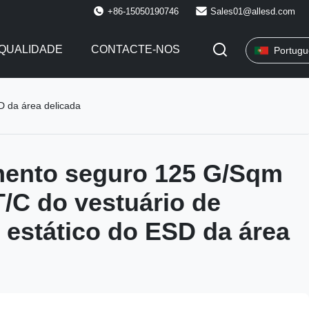
+86-15050190746
Sales01@allesd.com
QUALIDADE
CONTACTE-NOS
Portugu
D da área delicada
mento seguro 125 G/Sqm
/C do vestuário de
 estático do ESD da área