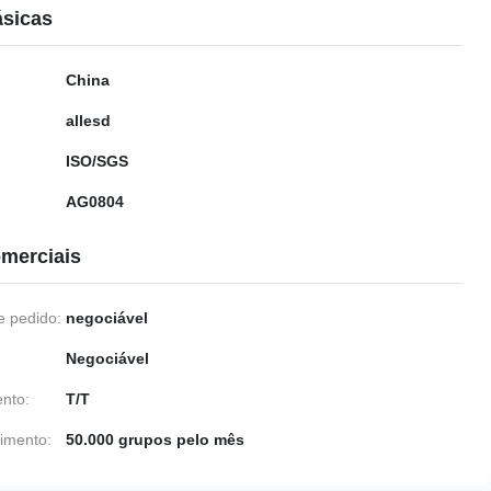
ásicas
China
allesd
ISO/SGS
AG0804
merciais
 pedido:
negociável
Negociável
nto:
T/T
imento:
50.000 grupos pelo mês