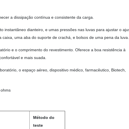
necer a dissipação contínua e consistente da carga.
to instantâneo dianteiro, e umas pressões nas luvas para ajustar o aju
a caixa, uma aba do suporte de crachá, e bolsos de uma pena da luva.
tório e o comprimento do revestimento. Oferece a boa resistência à
confortável e mais suada.
aboratório, o espaço aéreo, dispositivo médico, farmacêutico, Biotech,
9 ohms
Método do
teste