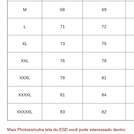
M
68
69
L
71
72
XL
73
75
XXL
76
78
XXXL
78
81
XXXXL
81
84
XXXXXL
83
82
Mais
Photoes/outra tela do ESD você pode interessado dentro