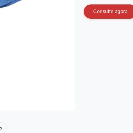
C
o
n
s
u
l
t
e
a
g
o
r
a
co