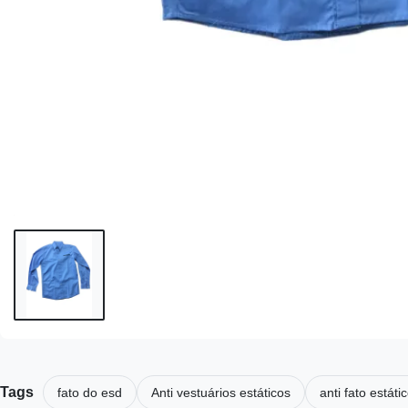
Tags
fato do esd
Anti vestuários estáticos
anti fato estáti