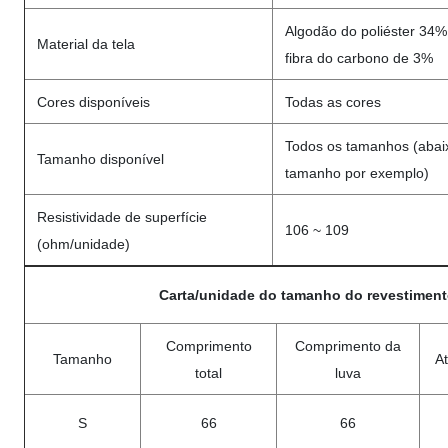
Algodão do poliéster 34
Material da tela
fibra do carbono de 3%
Cores disponíveis
Todas as cores
Todos os tamanhos (abaix
Tamanho disponível
tamanho por exemplo)
Resistividade de superfície
106 ~ 109
(ohm/unidade)
Carta/unidade do tamanho do revestimen
Comprimento
Comprimento da
Tamanho
A
total
luva
S
66
66