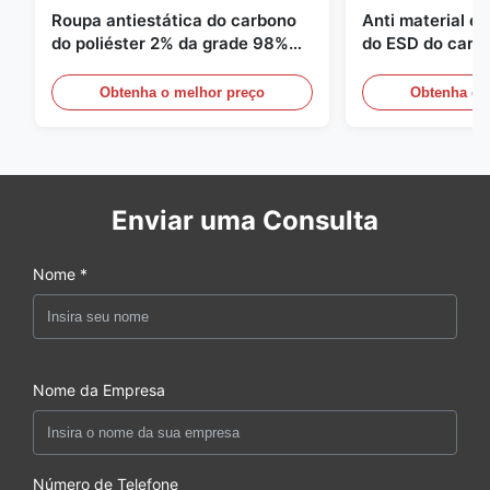
Roupa antiestática do carbono
Anti material es
do poliéster 2% da grade 98%
do ESD do carbo
da sarja 5mm de 1/2
110GSM
Obtenha o melhor preço
Obtenha o 
Enviar uma Consulta
Nome *
Nome da Empresa
Número de Telefone