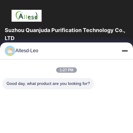
Suzhou Quanjuda Purification Technology Co.,
LTD
a experiência 16years, como um fabricante e um exportador
Allesd-Leo
principais de ESD & produtos da sala de limpeza, nós
oferecemos uma linha completa de ESD...
Links Rápidos
1:27 PM
Casa
Produtos
Good day, what product are you looking for?
Sobre Nós
Excursão Da Fábrica
Controle Da Qualidade
Contacte-Nos
Peça Umas Citações
Contate-Nos
0086-512-65883749