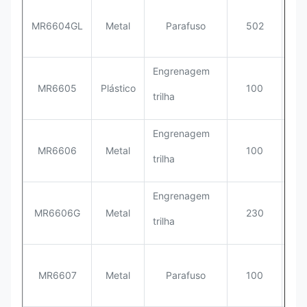
MR6604GL
Metal
Parafuso
502
35
Engrenagem
MR6605
Plástico
100
35
trilha
Engrenagem
MR6606
Metal
100
46
trilha
Engrenagem
MR6606G
Metal
230
46
trilha
MR6607
Metal
Parafuso
100
46