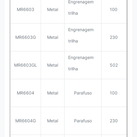
Engrenagem
MR6603
Metal
100
35
trilha
Engrenagem
MR6603G
Metal
230
35
trilha
Engrenagem
MR6603GL
Metal
502
35
trilha
MR6604
Metal
Parafuso
100
35
MR6604G
Metal
Parafuso
230
35