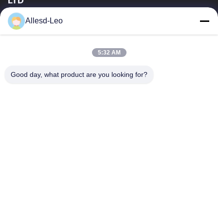
LTD
a experiência 16years, como um fabricante e um exportador
Allesd-Leo
principais de ESD & produtos da sala de limpeza, nós
oferecemos uma linha completa de ESD...
Links Rápidos
5:32 AM
Casa
Produtos
Good day, what product are you looking for?
Sobre Nós
Excursão Da Fábrica
Controle Da Qualidade
Contacte-Nos
Peça Umas Citações
Contate-Nos
0086-512-65883749
0086-512-66190772
Sales01@allesd.com
Direitos autorais © 2018-2026 Suzhou Quanjuda Purification Technology