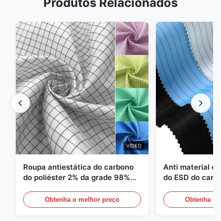
Produtos Relacionados
VIDEO
Roupa antiestática do carbono
Anti material es
do poliéster 2% da grade 98%
do ESD do carbo
da sarja 5mm de 1/2
110GSM
Obtenha o melhor preço
Obtenha o 