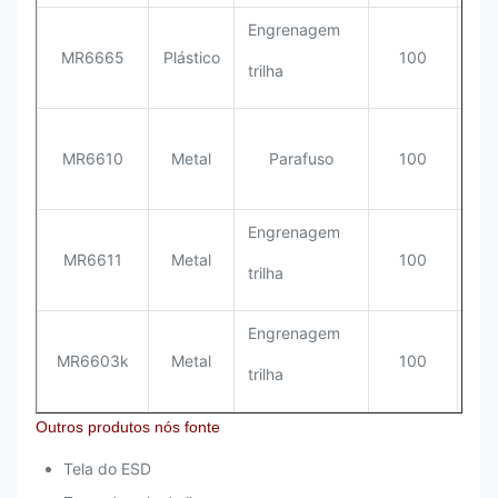
Engrenagem
MR6665
Plástico
100
35
trilha
MR6610
Metal
Parafuso
100
35
Engrenagem
MR6611
Metal
100
35
trilha
Engrenagem
MR6603k
Metal
100
35
trilha
Outros produtos nós fonte
Tela do ESD