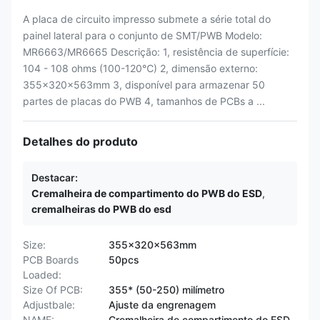
A placa de circuito impresso submete a série total do
painel lateral para o conjunto de SMT/PWB Modelo:
MR6663/MR6665 Descrição: 1, resistência de superfície:
104 - 108 ohms (100-120℃) 2, dimensão externo:
355x320x563mm 3, disponível para armazenar 50
partes de placas do PWB 4, tamanhos de PCBs a ...
Detalhes do produto
Destacar:
Cremalheira de compartimento do PWB do ESD
,
cremalheiras do PWB do esd
Size:
355x320x563mm
PCB Boards
50pcs
Loaded:
Size Of PCB:
355* (50-250) milímetro
Adjustbale:
Ajuste da engrenagem
NAME:
Cremalheira de compartimento do ESD