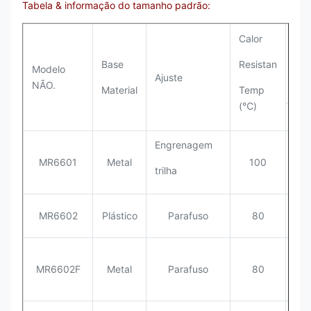
Tabela & informação do tamanho padrão:
D
Calor
e
Base
Resistan
Modelo
Ajuste
(mi
NÃO.
Material
Temp
(℃)
L
Engrenagem
40
MR6601
Metal
100
trilha
*5
MR6602
Plástico
Parafuso
80
35
MR6602F
Metal
Parafuso
80
35