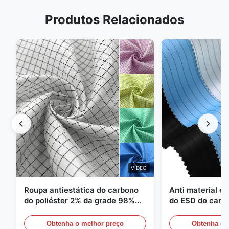
Produtos Relacionados
VIDEO
Roupa antiestática do carbono
Anti material es
do poliéster 2% da grade 98%
do ESD do carbo
da sarja 5mm de 1/2
110GSM
Obtenha o melhor preço
Obtenha o 