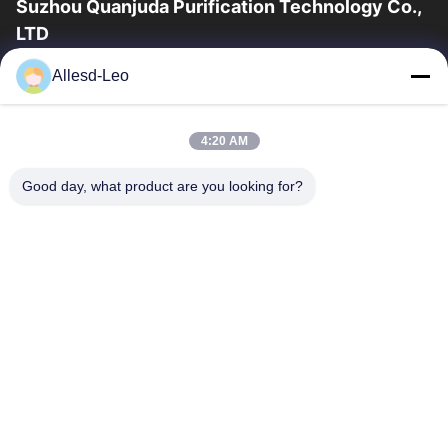
Suzhou Quanjuda Purification Technology Co.,
LTD
a experiência 16years, como um fabricante e um exportador
Allesd-Leo
principais de ESD & produtos da sala de limpeza, nós
oferecemos uma linha completa de ESD...
Links Rápidos
4:20 AM
Casa
Produtos
Good day, what product are you looking for?
Sobre Nós
Excursão Da Fábrica
Controle Da Qualidade
Contacte-Nos
Peça Umas Citações
Contate-Nos
0086-512-65883749
0086-512-66190772
Sales01@allesd.com