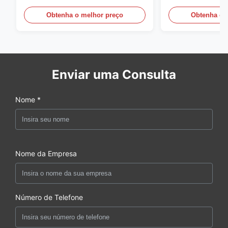
da sarja 5mm de 1/2
110GSM
Obtenha o melhor preço
Obtenha o 
Enviar uma Consulta
Nome *
Nome da Empresa
Número de Telefone