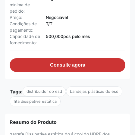
mínima de
pedido:
Preço:
Negociável
Condições de
T/T
pagamento:
Capacidade de
500,000pcs pelo mês
fornecimento:
Consulte agora
Tags:
distribuidor do esd
bandejas plásticas do esd
fita dissipative estática
Resumo do Produto
garrafa Dissipative estática do álcool do HDPE dos