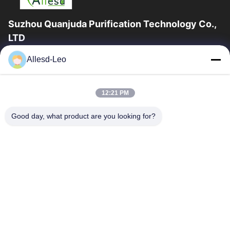
Suzhou Quanjuda Purification Technology Co.,
LTD
a experiência 16years, como um fabricante e um exportador
Allesd-Leo
principais de ESD & produtos da sala de limpeza, nós
oferecemos uma linha completa de ESD...
Links Rápidos
12:21 PM
Casa
Produtos
Good day, what product are you looking for?
Sobre Nós
Excursão Da Fábrica
Controle Da Qualidade
Contacte-Nos
Peça Umas Citações
Contate-Nos
0086-512-65883749
0086-512-66190772
Sales01@allesd.com