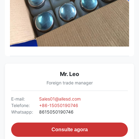
Mr. Leo
Foreign trade manager
E-mail:
Sales01@allesd.com
Telefone:
+86-15050190746
Whatsapp:
8615050190746
Consulte agora