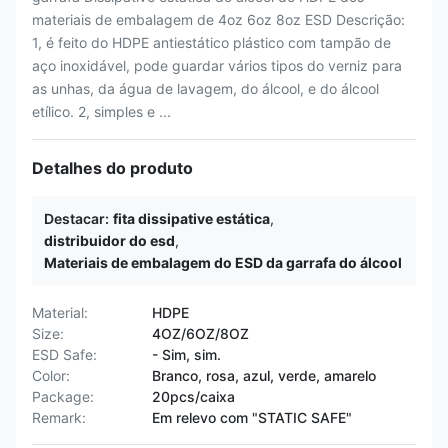
materiais de embalagem de 4oz 6oz 8oz ESD Descrição:
1, é feito do HDPE antiestático plástico com tampão de
aço inoxidável, pode guardar vários tipos do verniz para
as unhas, da água de lavagem, do álcool, e do álcool
etílico. 2, simples e ...
Detalhes do produto
Destacar:
fita dissipative estática
,
distribuidor do esd
,
Materiais de embalagem do ESD da garrafa do álcool
Material:
HDPE
Size:
4OZ/6OZ/8OZ
ESD Safe:
- Sim, sim.
Color:
Branco, rosa, azul, verde, amarelo
Package:
20pcs/caixa
Remark:
Em relevo com "STATIC SAFE"