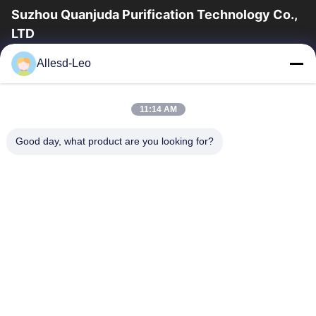
Suzhou Quanjuda Purification Technology Co.,
LTD
a experiência 16years, como um fabricante e um exportador
Allesd-Leo
principais de ESD & produtos da sala de limpeza, nós
oferecemos uma linha completa de ESD...
Links Rápidos
11:14 AM
Casa
Produtos
Good day, what product are you looking for?
Sobre Nós
Excursão Da Fábrica
Controle Da Qualidade
Contacte-Nos
Peça Umas Citações
Contate-Nos
0086-512-65883749
0086-512-66190772
Sales01@allesd.com