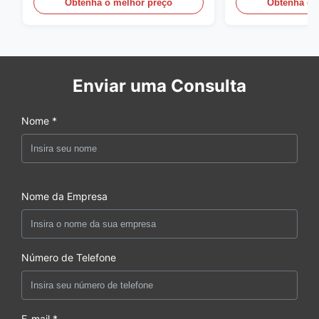
Obtenha o melhor preço
Obtenha o 
Enviar uma Consulta
Nome *
Nome da Empresa
Número de Telefone
E-mail *