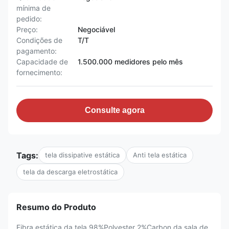
mínima de
pedido:
Preço:
Negociável
Condições de
T/T
pagamento:
Capacidade de
1.500.000 medidores pelo mês
fornecimento:
Consulte agora
Tags:
tela dissipative estática
Anti tela estática
tela da descarga eletrostática
Resumo do Produto
Fibra estática da tela 98%Polyester 2%Carbon da sala de