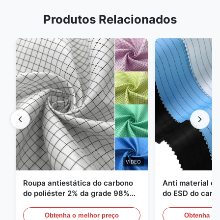
Produtos Relacionados
VIDEO
Roupa antiestática do carbono
Anti material es
do poliéster 2% da grade 98%
do ESD do carbo
da sarja 5mm de 1/2
110GSM
Obtenha o melhor preço
Obtenha o 