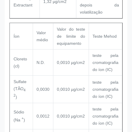
1,32 µg/cm2
Extractant
depois da
volatilização
Valor do teste
Valor
Íon
de limite do
Teste Mehod
médio
equipamento
teste pela
Cloreto
N.D.
0,0010 µg/cm2
cromatografia
(cl)
do íon (IC)
Sulfate
teste pela
(TÃO
0,0030
0,0010 µg/cm2
cromatografia
4
2
do íon (IC)
)
teste pela
Sódio
0,0012
0,0010 µg/cm2
cromatografia
+
(Na
)
do íon (IC)