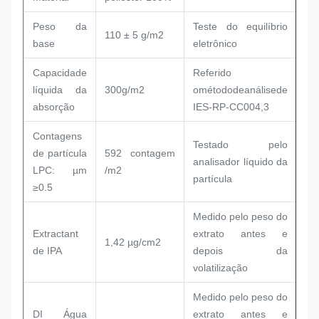
Peso da
Teste do equilíbrio
110 ± 5 g/m2
base
eletrônico
Capacidade
Referido
líquida da
300g/m2
o
métododeanálisede
absorção
IES-RP-CC
004,3
Contagens
Testado pelo
de partícula
592 contagem
analisador líquido da
LPC: µm
/m2
partícula
≥0.5
Medido pelo peso do
Extractant
extrato antes e
1,42 µg/cm2
de IPA
depois da
volatilização
Medido pelo peso do
DI Água
extrato antes e