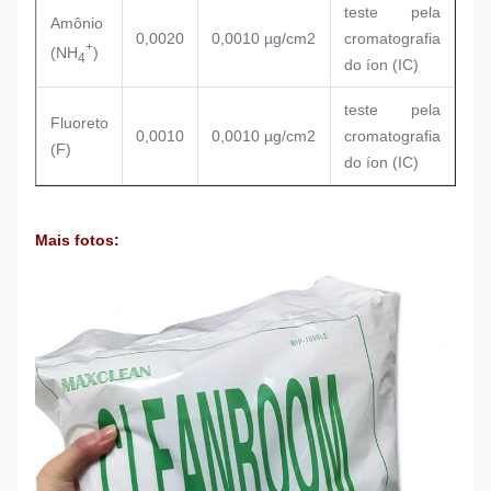
teste pela
Amônio
0,0020
0,0010 µg/cm2
cromatografia
+
(NH
)
4
do íon (IC)
teste pela
Fluoreto
0,0010
0,0010 µg/cm2
cromatografia
(F)
do íon (IC)
Mais fotos: