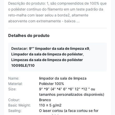
Descrição do produto: 1, são compreendidos de 100% que
o poliéster contínuo do filamento em um teste padrão da
reto-malha com laser selou a borda2, altamente
absorvente com extremamente - baixos ...
Detalhes do produto
Destacar:
9"” limpador da sala de limpeza x9
,
Limpador da sala de limpeza do poliéster
,
Limpezas da sala de limpeza do poliéster
1009SLE/110
Name:
limpador da sala de limpeza
Material:
Poliéster 100%
Size:
9" *9” (4" *4” 6" *6” 12" *12 " ou
tamanhos personalizados disponíveis)
Colour:
Branco
Basic Weight:
110 ± 5 g/m2
Sealing:
O laser cortou (a faca cortou se for