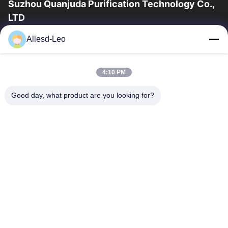
Suzhou Quanjuda Purification Technology Co.,
LTD
a experiência 16years, como um fabricante e um exportador
Allesd-Leo
principais de ESD & produtos da sala de limpeza, nós
oferecemos uma linha completa de ESD...
Links Rápidos
4:10 PM
Casa
Produtos
Good day, what product are you looking for?
Sobre Nós
Excursão Da Fábrica
Controle Da Qualidade
Contacte-Nos
Peça Umas Citações
Contate-Nos
0086-512-65883749
0086-512-66190772
Sales01@allesd.com