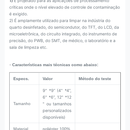
1)
É projetado para as aplicações de processamento
críticas onde o nível elevado de controle de contaminação
é exigido.
2) É amplamente utilizado para limpar na indústria do
quarto desinfetado, do semicondutor, do TFT, do LCD, da
microeletrônica, do circuito integrado, do instrumento de
precisão, do PWB, do SMT, de médico, o laboratório e a
sala de limpeza etc.
-
Características mais técnicas como abaixo:
Especs.
Valor
Método do teste
9" *9” (4" *4”,
6" *6”, 12" *12
Tamanho
" ou tamanhos
personalizados
disponíveis)
Material
poliéster 100%