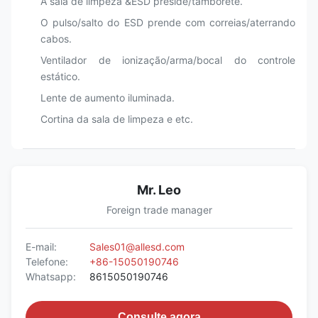
A sala de limpeza &ESD preside/tamborete.
O pulso/salto do ESD prende com correias/aterrando
cabos.
Ventilador de ionização/arma/bocal do controle
estático.
Lente de aumento iluminada.
Cortina da sala de limpeza e etc.
Mr. Leo
Foreign trade manager
E-mail:
Sales01@allesd.com
Telefone:
+86-15050190746
Whatsapp:
8615050190746
Consulte agora