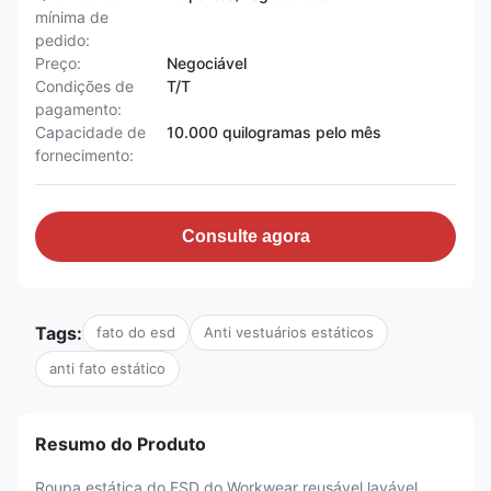
mínima de
pedido:
Preço:
Negociável
Condições de
T/T
pagamento:
Capacidade de
10.000 quilogramas pelo mês
fornecimento:
Consulte agora
Tags:
fato do esd
Anti vestuários estáticos
anti fato estático
Resumo do Produto
Roupa estática do ESD do Workwear reusável lavável