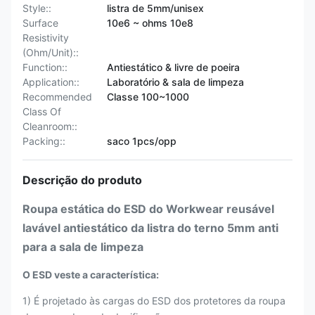
Style::
listra de 5mm/unisex
Surface
10e6 ~ ohms 10e8
Resistivity
(Ohm/Unit)::
Function::
Antiestático & livre de poeira
Application::
Laboratório & sala de limpeza
Recommended
Classe 100~1000
Class Of
Cleanroom::
Packing::
saco 1pcs/opp
Descrição do produto
Roupa estática do ESD do Workwear reusável
lavável antiestático da listra do terno 5mm anti
para a sala de limpeza
O ESD veste a característica:
1) É projetado às cargas do ESD dos protetores da roupa