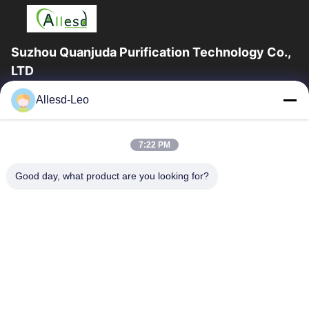
Suzhou Quanjuda Purification Technology Co.,
LTD
a experiência 16years, como um fabricante e um exportador
Allesd-Leo
principais de ESD & produtos da sala de limpeza, nós
oferecemos uma linha completa de ESD...
Links Rápidos
7:22 PM
Casa
Produtos
Good day, what product are you looking for?
Sobre Nós
Excursão Da Fábrica
Controle Da Qualidade
Contacte-Nos
Peça Umas Citações
Contate-Nos
0086-512-65883749
0086-512-66190772