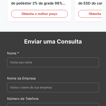
do poliéster 2% da grade 98%
do ESD do carbo
da sarja 5mm de 1/2
110GSM
Obtenha o melhor preço
Obtenha o 
Enviar uma Consulta
Nome *
Nome da Empresa
Número de Telefone