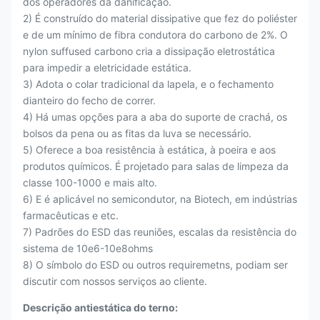
dos operadores da danificação.
2) É construído do material dissipative que fez do poliéster
e de um mínimo de fibra condutora do carbono de 2%. O
nylon suffused carbono cria a dissipação eletrostática
para impedir a eletricidade estática.
3) Adota o colar tradicional da lapela, e o fechamento
dianteiro do fecho de correr.
4) Há umas opções para a aba do suporte de crachá, os
bolsos da pena ou as fitas da luva se necessário.
5) Oferece a boa resistência à estática, à poeira e aos
produtos químicos. É projetado para salas de limpeza da
classe 100-1000 e mais alto.
6) E é aplicável no semicondutor, na Biotech, em indústrias
farmacêuticas e etc.
7) Padrões do ESD das reuniões, escalas da resistência do
sistema de 10e6-10e8ohms
8) O símbolo do ESD ou outros requiremetns, podiam ser
discutir com nossos serviços ao cliente.
Descrição antiestática do terno: