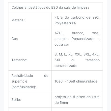
Colthes antiestáticos do ESD da sala de limpeza
Fibra do carbono de 99%
Material:
Polyester+1%
AZUL, branco, rosa,
Cor:
amarelo; Personalizado a
outra cor
S, M, L, XL, XXL, 3XL, 4XL,
Tamanho:
5XL ou tamanho
personalizado
Resistividade de
superfície
10e6 ~ 10e8
ohm/unidade
(ohm/unidade):
projeto de /Unisex da listra
Estilo:
de 5mm