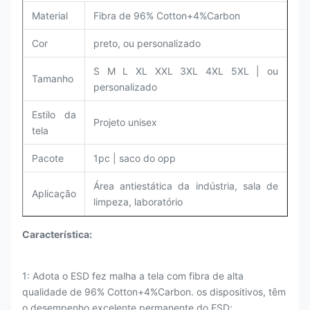
Material
Fibra de 96% Cotton+4%Carbon
Cor
preto, ou personalizado
S M L XL XXL 3XL 4XL 5XL |
ou
Tamanho
personalizado
Estilo da
Projeto unisex
tela
Pacote
1pc | saco do opp
Área antiestática da indústria, sala de
Aplicação
limpeza,
laboratório
Característica:
1: Adota o ESD fez malha a tela com fibra de alta
qualidade de 96% Cotton+4%Carbon. os dispositivos, têm
o desempenho excelente permanente do ESD;