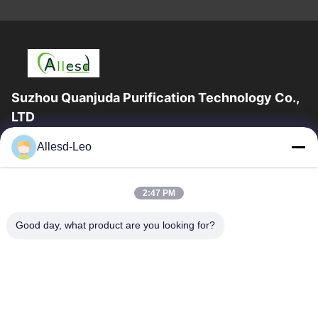
Suzhou Quanjuda Purification Technology Co.,
LTD
a experiência 16years, como um fabricante e um exportador
Allesd-Leo
principais de ESD & produtos da sala de limpeza, nós
oferecemos uma linha completa de ESD...
Links Rápidos
2:47 PM
Casa
Produtos
Good day, what product are you looking for?
Sobre Nós
Excursão Da Fábrica
Controle Da Qualidade
Contacte-Nos
Peça Umas Citações
Contate-Nos