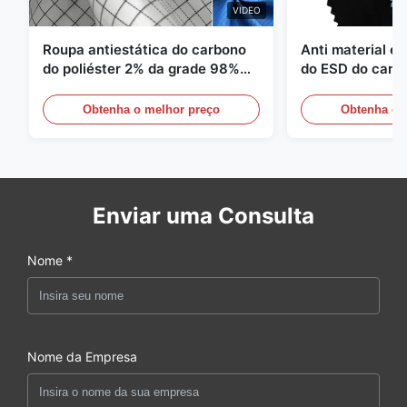
VIDEO
Roupa antiestática do carbono
Anti material es
do poliéster 2% da grade 98%
do ESD do carbo
da sarja 5mm de 1/2
110GSM
Obtenha o melhor preço
Obtenha o 
Enviar uma Consulta
Nome *
Nome da Empresa