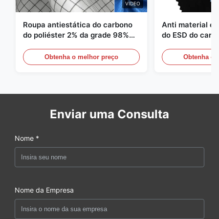
VIDEO
Roupa antiestática do carbono
Anti material es
do poliéster 2% da grade 98%
do ESD do carbo
da sarja 5mm de 1/2
110GSM
Obtenha o melhor preço
Obtenha o 
Enviar uma Consulta
Nome *
Nome da Empresa