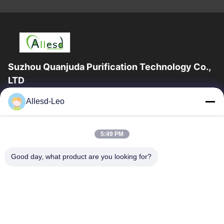
Suzhou Quanjuda Purification Technology Co.,
LTD
a experiência 16years, como um fabricante e um exportador
Allesd-Leo
principais de ESD & produtos da sala de limpeza, nós
oferecemos uma linha completa de ESD...
Links Rápidos
5:49 PM
Casa
Produtos
Good day, what product are you looking for?
Sobre Nós
Excursão Da Fábrica
Controle Da Qualidade
Contacte-Nos
Peça Umas Citações
Contate-Nos