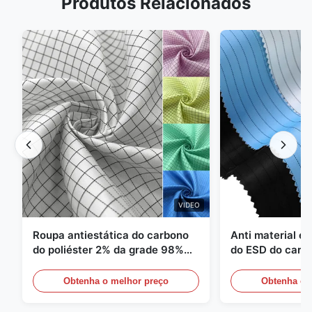
Produtos Relacionados
VIDEO
Roupa antiestática do carbono
Anti material es
do poliéster 2% da grade 98%
do ESD do carbo
da sarja 5mm de 1/2
110GSM
Obtenha o melhor preço
Obtenha o 