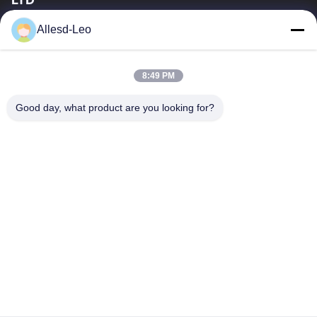
a experiência 16years, como um fabricante e um exportador
Allesd-Leo
principais de ESD & produtos da sala de limpeza, nós
oferecemos uma linha completa de ESD...
Links Rápidos
8:49 PM
Casa
Produtos
Good day, what product are you looking for?
Sobre Nós
Excursão Da Fábrica
Controle Da Qualidade
Contacte-Nos
Peça Umas Citações
Contate-Nos
0086-512-65883749
0086-512-66190772
Sales01@allesd.com
Direitos autorais © 2018-2026 Suzhou Quanjuda Purification Technology