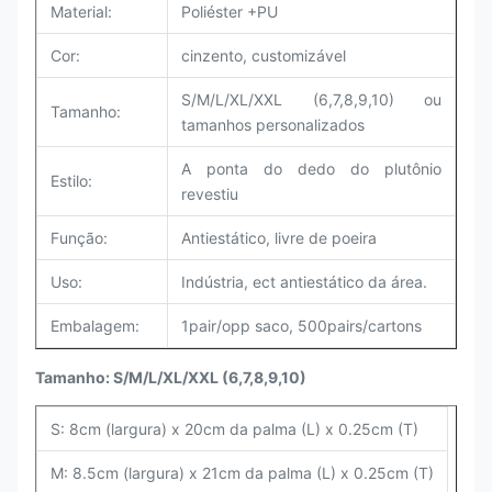
Material:
Poliéster +PU
Cor:
cinzento, customizável
S/M/L/XL/XXL (6,7,8,9,10) ou
Tamanho:
tamanhos personalizados
A ponta do dedo do plutônio
Estilo:
revestiu
Função:
Antiestático, livre de poeira
Uso:
Indústria, ect
antiestático
da área.
Embalagem:
1pair/opp saco, 500pairs/cartons
Tamanho: S/M/L/XL/XXL (6,7,8,9,10)
S: 8cm (largura) x 20cm da palma (L) x 0.25cm (T)
M: 8.5cm (largura) x 21cm da palma (L) x 0.25cm (T)