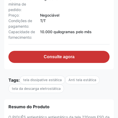
mínima de
pedido:
Preço:
Negociável
Condições de
T/T
pagamento:
Capacidade de
10.000 quilogramas pelo mês
fornecimento:
Consulte agora
Tags:
tela dissipative estática
Anti tela estática
tela da descarga eletrostática
Resumo do Produto
O PIQUÊS antiestático antiestático da tela 220gsm ESD da