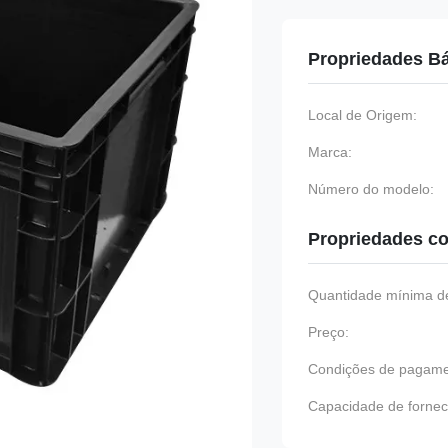
Propriedades B
Local de Origem:
Marca:
Número do modelo:
Propriedades co
Quantidade mínima de
Preço:
Condições de pagame
Capacidade de fornec