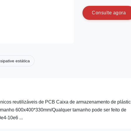
C
o
n
s
u
l
t
e
a
g
o
r
a
ssipative estática
ônicos reutilizáveis de PCB Caixa de armazenamento de plásti
 Tamanho 600x400*330mm/Qualquer tamanho pode ser feito de
e4-10e6 ...