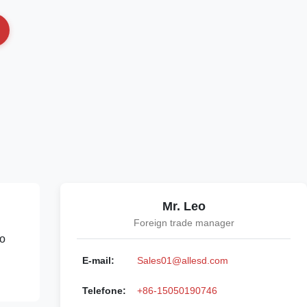
Mr. Leo
Foreign trade manager
co
E-mail:
Sales01@allesd.com
Telefone:
+86-15050190746