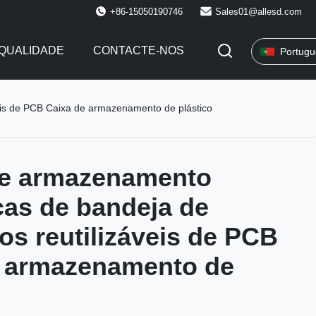
+86-15050190746
Sales01@allesd.com
QUALIDADE
CONTACTE-NOS
Portugu
veis de PCB Caixa de armazenamento de plástico
de armazenamento
icas de bandeja de
cos reutilizáveis de PCB
e armazenamento de