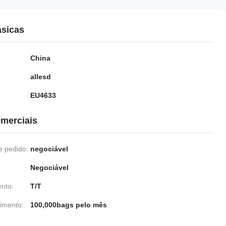
ásicas
China
allesd
EU4633
merciais
 pedido:
negociável
Negociável
nto:
T/T
imento:
100,000bags pelo mês