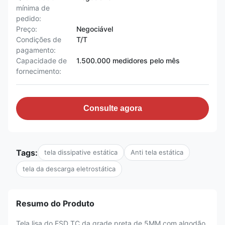
mínima de
pedido:
Preço:
Negociável
Condições de
T/T
pagamento:
Capacidade de
1.500.000 medidores pelo mês
fornecimento:
Consulte agora
Tags:
tela dissipative estática
Anti tela estática
tela da descarga eletrostática
Resumo do Produto
Tela lisa do ESD TC da grade preta de 5MM com algodão