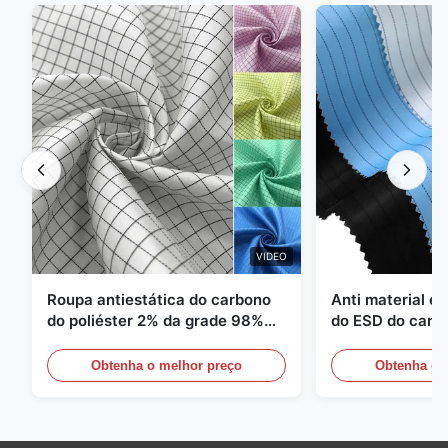
VIDEO
Roupa antiestática do carbono
Anti material es
do poliéster 2% da grade 98%
do ESD do carbo
da sarja 5mm de 1/2
110GSM
Obtenha o melhor preço
Obtenha o 