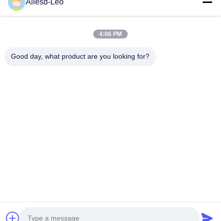
a experiência 16years, como um fabricante e um exportador
Allesd-Leo
principais de ESD & produtos da sala de limpeza, nós
oferecemos uma linha completa de ESD...
Links Rápidos
4:06 PM
Casa
Produtos
Good day, what product are you looking for?
Sobre Nós
Excursão Da Fábrica
Controle Da Qualidade
Contacte-Nos
Peça Umas Citações
Contate-Nos
0086-512-65883749
0086-512-66190772
Sales01@allesd.com
Direitos autorais © 2018-2026 Suzhou Quanjuda Purification Technology
Co., LTD. Todos os direitos reservados.