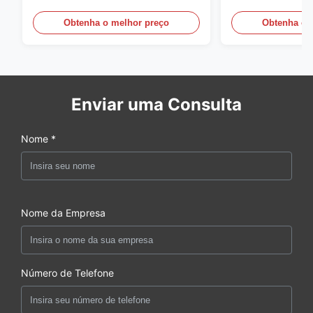
da sarja 5mm de 1/2
110GSM
Obtenha o melhor preço
Obtenha o 
Enviar uma Consulta
Nome *
Nome da Empresa
Número de Telefone