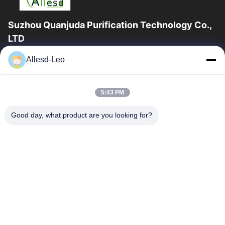
Suzhou Quanjuda Purification Technology Co.,
LTD
a experiência 16years, como um fabricante e um exportador
Allesd-Leo
principais de ESD & produtos da sala de limpeza, nós
oferecemos uma linha completa de ESD...
Links Rápidos
5:43 PM
Casa
Produtos
Good day, what product are you looking for?
Sobre Nós
Excursão Da Fábrica
Controle Da Qualidade
Contacte-Nos
Peça Umas Citações
Contate-Nos
0086-512-65883749
0086-512-66190772
Sales01@allesd.com