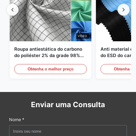
VIDEO
Roupa antiestática do carbono
Anti material es
do poliéster 2% da grade 98%
do ESD do carbo
da sarja 5mm de 1/2
110GSM
Obtenha o melhor preço
Obtenha o 
Enviar uma Consulta
Nome *