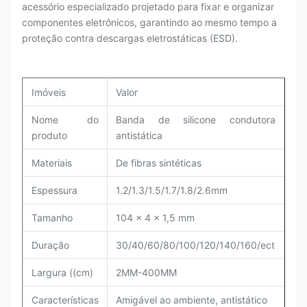
acessório especializado projetado para fixar e organizar
componentes eletrônicos, garantindo ao mesmo tempo a
proteção contra descargas eletrostáticas (ESD).
Imóveis
Valor
Nome do
Banda de silicone condutora
produto
antistática
Materiais
De fibras sintéticas
Espessura
1.2/1.3/1.5/1.7/1.8/2.6mm
Tamanho
104 x 4 x 1,5 mm
Duração
30/40/60/80/100/120/140/160/ect
Largura ((cm)
2MM-400MM
Características
Amigável ao ambiente, antistático