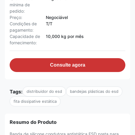
mínima de
pedido:
Preço:
Negociável
Condições de
T/T
pagamento:
Capacidade de
10,000 kg por mês
fornecimento:
Consulte agora
Tags:
distribuidor do esd
bandejas plásticas do esd
fita dissipative estática
Resumo do Produto
Banda de silicone condutora antistática ESD preta para