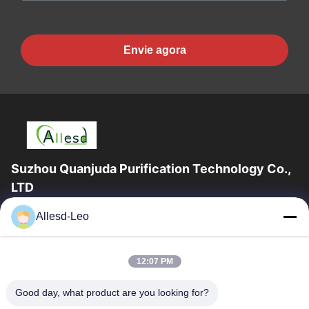
Envie agora
Suzhou Quanjuda Purification Technology Co.,
LTD
a experiência 16years, como um fabricante e um exportador
Allesd-Leo
principais de ESD & produtos da sala de limpeza, nós
oferecemos uma linha completa de ESD...
Links Rápidos
12:07 PM
Casa
Produtos
Good day, what product are you looking for?
Sobre Nós
Excursão Da Fábrica