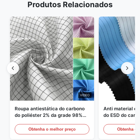
Produtos Relacionados
VIDEO
Roupa antiestática do carbono
Anti material es
do poliéster 2% da grade 98%
do ESD do carbo
da sarja 5mm de 1/2
110GSM
Obtenha o melhor preço
Obtenha o 