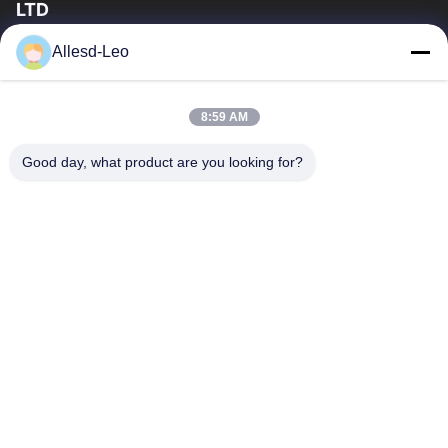
LTD
a experiência 16years, como um fabricante e um exportador
Allesd-Leo
principais de ESD & produtos da sala de limpeza, nós
oferecemos uma linha completa de ESD...
Links Rápidos
8:59 AM
Casa
Produtos
Good day, what product are you looking for?
Sobre Nós
Excursão Da Fábrica
Controle Da Qualidade
Contacte-Nos
Peça Umas Citações
Contate-Nos
0086-512-65883749
0086-512-66190772
Sales01@allesd.com