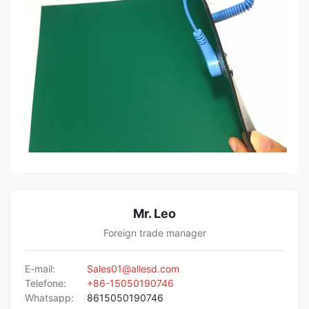
Mr. Leo
Foreign trade manager
E-mail:
Sales01@allesd.com
Telefone:
+86-15050190746
Whatsapp:
8615050190746