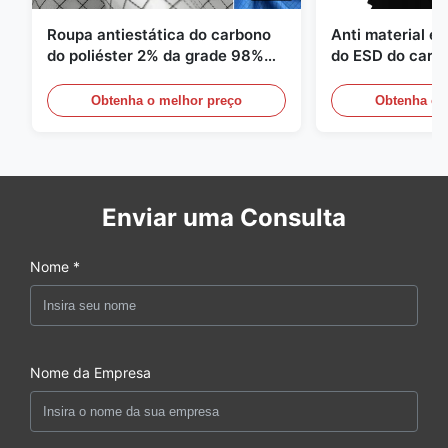
Roupa antiestática do carbono
Anti material es
do poliéster 2% da grade 98%
do ESD do carbo
da sarja 5mm de 1/2
110GSM
Obtenha o melhor preço
Obtenha o 
Enviar uma Consulta
Nome *
Nome da Empresa