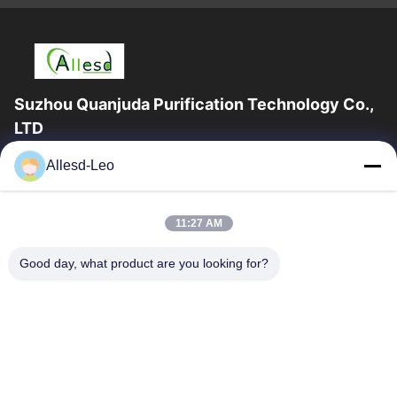
Suzhou Quanjuda Purification Technology Co.,
LTD
a experiência 16years, como um fabricante e um exportador
Allesd-Leo
principais de ESD & produtos da sala de limpeza, nós
oferecemos uma linha completa de ESD...
Links Rápidos
11:27 AM
Casa
Produtos
Good day, what product are you looking for?
Sobre Nós
Excursão Da Fábrica
Controle Da Qualidade
Contacte-Nos
Peça Umas Citações
Contate-Nos
0086-512-65883749