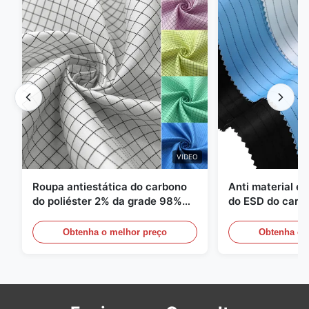
VIDEO
Roupa antiestática do carbono
Anti material es
do poliéster 2% da grade 98%
do ESD do carbo
da sarja 5mm de 1/2
110GSM
Obtenha o melhor preço
Obtenha o 