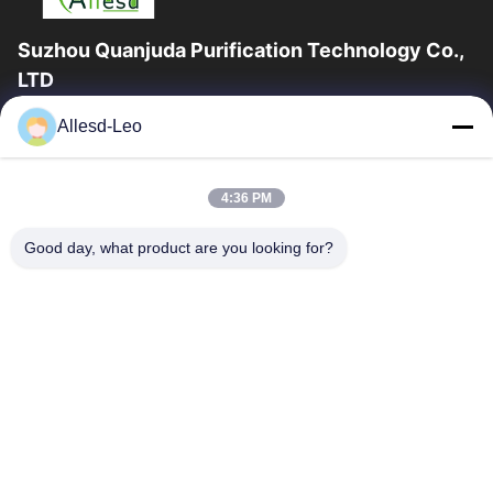
Suzhou Quanjuda Purification Technology Co.,
LTD
a experiência 16years, como um fabricante e um exportador
Allesd-Leo
principais de ESD & produtos da sala de limpeza, nós
oferecemos uma linha completa de ESD...
Links Rápidos
4:36 PM
Casa
Produtos
Good day, what product are you looking for?
Sobre Nós
Excursão Da Fábrica
Controle Da Qualidade
Contacte-Nos
Peça Umas Citações
Contate-Nos
0086-512-65883749
0086-512-66190772
Sales01@allesd.com