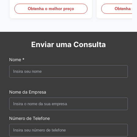
da sarja 5mm de 1/2
110GSM
Obtenha o melhor preço
Obtenha o 
Enviar uma Consulta
Nome *
Nome da Empresa
Número de Telefone