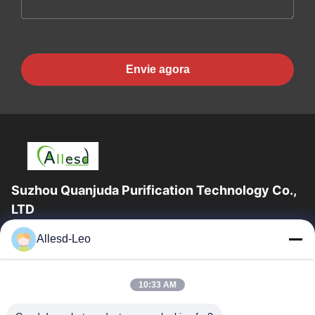
Envie agora
Suzhou Quanjuda Purification Technology Co.,
LTD
a experiência 16years, como um fabricante e um exportador
Allesd-Leo
principais de ESD & produtos da sala de limpeza, nós
oferecemos uma linha completa de ESD...
Links Rápidos
10:33 AM
Casa
Produtos