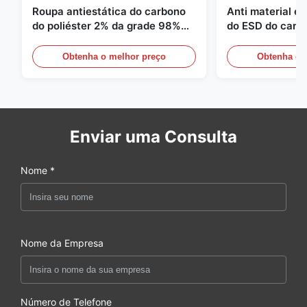
Roupa antiestática do carbono
Anti material es
do poliéster 2% da grade 98%
do ESD do carbo
da sarja 5mm de 1/2
110GSM
Obtenha o melhor preço
Obtenha o 
Enviar uma Consulta
Nome *
Nome da Empresa
Número de Telefone