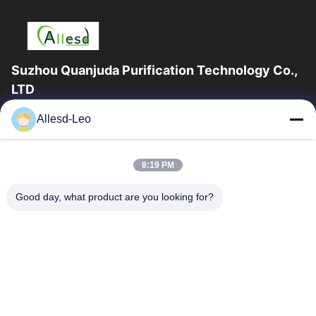
Suzhou Quanjuda Purification Technology Co.,
LTD
a experiência 16years, como um fabricante e um exportador
Allesd-Leo
principais de ESD & produtos da sala de limpeza, nós
oferecemos uma linha completa de ESD...
Links Rápidos
8:19 PM
Casa
Produtos
Good day, what product are you looking for?
Sobre Nós
Excursão Da Fábrica
Controle Da Qualidade
Contacte-Nos
Peça Umas Citações
Contate-Nos
0086-512-65883749