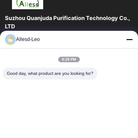
Suzhou Quanjuda Purification Technology Co.,
LTD
a experiência 16years, como um fabricante e um exportador
Allesd-Leo
principais de ESD & produtos da sala de limpeza, nós
oferecemos uma linha completa de ESD...
Links Rápidos
9:28 PM
Casa
Produtos
Good day, what product are you looking for?
Sobre Nós
Excursão Da Fábrica
Controle Da Qualidade
Contacte-Nos
Peça Umas Citações
Contate-Nos
0086-512-65883749
0086-512-66190772
Sales01@allesd.com