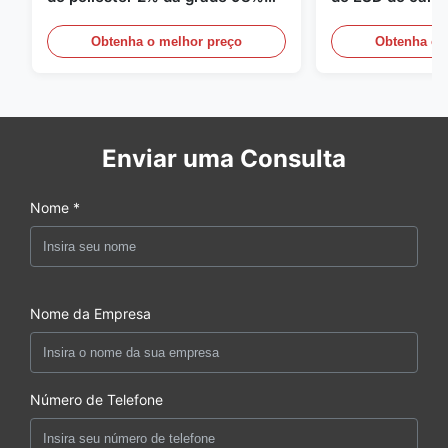
da sarja 5mm de 1/2
110GSM
Obtenha o melhor preço
Obtenha o 
Enviar uma Consulta
Nome *
Nome da Empresa
Número de Telefone