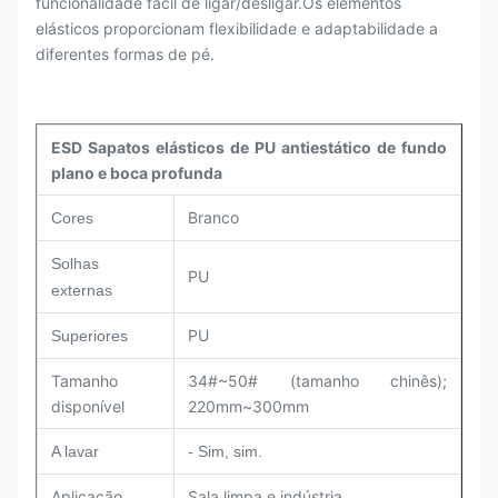
funcionalidade fácil de ligar/desligar.Os elementos
elásticos proporcionam flexibilidade e adaptabilidade a
diferentes formas de pé.
ESD Sapatos elásticos de PU antiestático de fundo
plano e boca profunda
Branco
Cores
Solhas
PU
externas
PU
Superiores
Tamanho
34#~50# (tamanho chinês);
disponível
220mm~300mm
A lavar
- Sim, sim.
Aplicação
Sala limpa e indústria